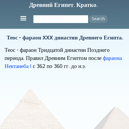
Древний Египет. Кратко.
Search
Теос - фараон XXX династии Древнего Египта.
Теос
- фараон Тридцатой династии Позднего
периода. Правил Древним Египтом после
фараона
Нектанеба I
с 362 по 360 гг. до н.э.