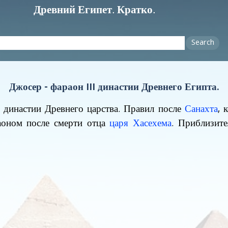
Древний Египет. Кратко.
Search
Джосер - фараон III династии Древнего Египта.
й династии Древнего царства. Правил после
Санахта
, 
раоном после смерти отца
царя Хасехема
. Приблизит