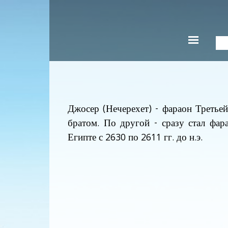
Джосер (Нечерехет) - фараон Третье
братом. По другой - сразу стал фа
Египте с 2630 по 2611 гг. до н.э.