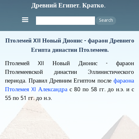
Древний Египет. Кратко.
Search
Птолемей XII Новый Дионис - фараон Древнего
Египта династии Птолемеев.
Птолемей
XII Новый Дионис
- фараон
Птолемеевской династии Эллинистического
периода. Правил Древним Египтом после
фараона
Птолемея
XI Александра
с 80 по 58 гг. до н.э. и с
55 по 51 гг. до н.э.