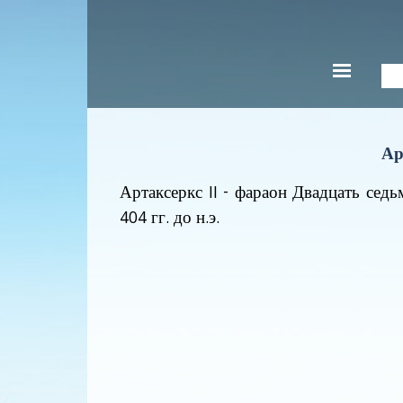
Ар
Артаксеркс II
- фараон Двадцать сед
404 гг. до н.э.