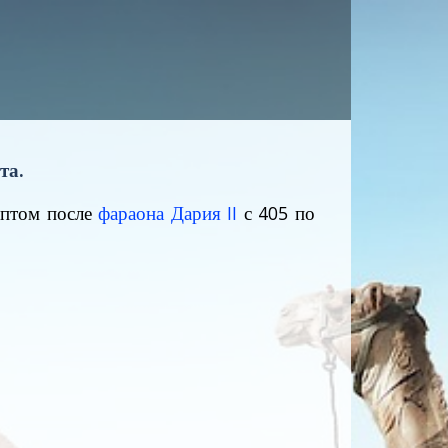
та.
иптом после
фараона Дария II
с 405 по