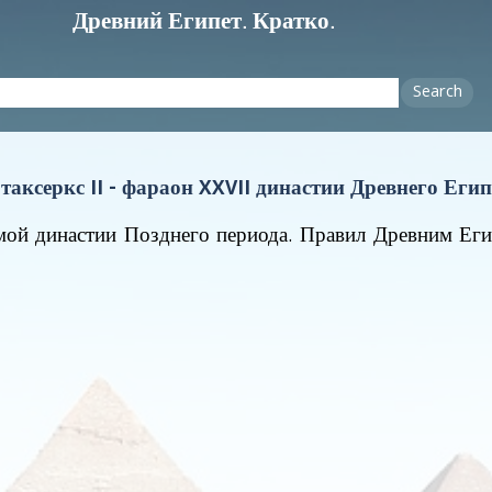
Древний Египет. Кратко.
Search
таксеркс II - фараон XXVII династии Древнего Егип
ьмой династии Позднего периода. Правил Древним Ег