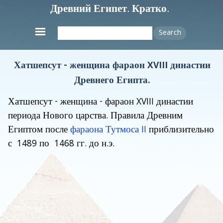
Древний Египет. Кратко.
Search
Хатшепсут - женщина фараон XVIII династии
Древнего Египта.
Хатшепсут
- женщина - фараон XVIII династии
периода Нового царства. Правила Древним
Египтом после
фараона Тутмоса II
приблизительно
с 1489 по 1468 гг. до н.э.